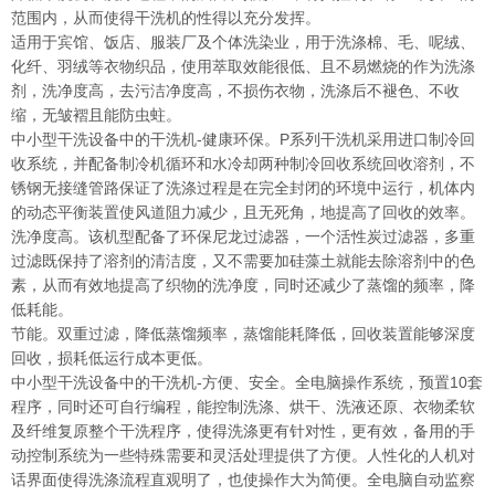
范围内，从而使得干洗机的性得以充分发挥。
适用于宾馆、饭店、服装厂及个体洗染业，用于洗涤棉、毛、呢绒、
化纤、羽绒等衣物织品，使用萃取效能很低、且不易燃烧的作为洗涤
剂，洗净度高，去污洁净度高，不损伤衣物，洗涤后不褪色、不收
缩，无皱褶且能防虫蛀。
中小型干洗设备中的干洗机-健康环保。P系列干洗机采用进口制冷回
收系统，并配备制冷机循环和水冷却两种制冷回收系统回收溶剂，不
锈钢无接缝管路保证了洗涤过程是在完全封闭的环境中运行，机体内
的动态平衡装置使风道阻力减少，且无死角，地提高了回收的效率。
洗净度高。该机型配备了环保尼龙过滤器，一个活性炭过滤器，多重
过滤既保持了溶剂的清洁度，又不需要加硅藻土就能去除溶剂中的色
素，从而有效地提高了织物的洗净度，同时还减少了蒸馏的频率，降
低耗能。
节能。双重过滤，降低蒸馏频率，蒸馏能耗降低，回收装置能够深度
回收，损耗低运行成本更低。
中小型干洗设备中的干洗机-方便、安全。全电脑操作系统，预置10套
程序，同时还可自行编程，能控制洗涤、烘干、洗液还原、衣物柔软
及纤维复原整个干洗程序，使得洗涤更有针对性，更有效，备用的手
动控制系统为一些特殊需要和灵活处理提供了方便。人性化的人机对
话界面使得洗涤流程直观明了，也使操作大为简便。全电脑自动监察