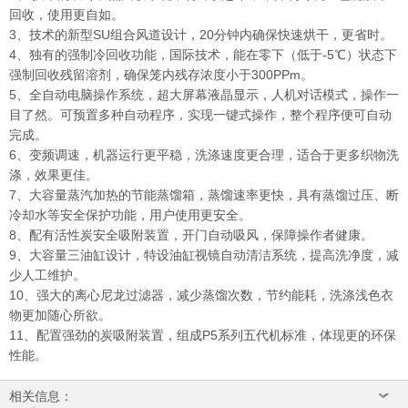
回收，使用更自如。
3、技术的新型SU组合风道设计，20分钟内确保快速烘干，更省时。
4、独有的强制冷回收功能，国际技术，能在零下（低于-5℃）状态下
强制回收残留溶剂，确保笼内残存浓度小于300PPm。
5、全自动电脑操作系统，超大屏幕液晶显示，人机对话模式，操作一
目了然。可预置多种自动程序，实现一键式操作，整个程序便可自动
完成。
6、变频调速，机器运行更平稳，洗涤速度更合理，适合于更多织物洗
涤，效果更佳。
7、大容量蒸汽加热的节能蒸馏箱，蒸馏速率更快，具有蒸馏过压、断
冷却水等安全保护功能，用户使用更安全。
8、配有活性炭安全吸附装置，开门自动吸风，保障操作者健康。
9、大容量三油缸设计，特设油缸视镜自动清洁系统，提高洗净度，减
少人工维护。
10、强大的离心尼龙过滤器，减少蒸馏次数，节约能耗，洗涤浅色衣
物更加随心所欲。
11、配置强劲的炭吸附装置，组成P5系列五代机标准，体现更的环保
性能。
相关信息：