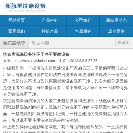
网站首页
产品中心
公司简介
新航星动态
联系我们
特价产品
售后服务
成功案例
新航星动态
常见问题
返回
洗衣房洗涤设备洗不干净不要赖设备
来源：http://www.xiyishebei.com
时间：2018/8/8 8:27:26
小编我作为一个提供洗衣房洗涤设备厂家的员工，不是偏帮我们这些
厂家，有很多使用者在使用洗衣房洗涤设备洗涤时出现洗不干净的情
况，大部分人不找自己的原因就赖设备洗不干净，其实大部分原因都
是使用者的问题，当然事情没有，接下来就为大家介绍一下哪些情况
会导致洗涤不干净。
决定着洗涤物洁净度的因素主要包括设备和洗涤剂；既然设备没有问
题那就是洗涤剂的问题，洗涤剂导致洗不干净的主要原因也包括两方
面，一是洗涤剂种类没有使用正确，一种是使用的洗涤剂去污能力太
差；所以说不要使用洗涤效果差的洗涤剂。
不正规的操作也会影响洁净度。其中有几种比较常见的，一是洗衣房