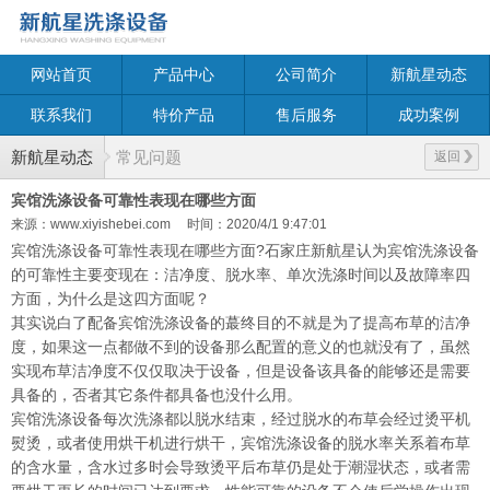
网站首页
产品中心
公司简介
新航星动态
联系我们
特价产品
售后服务
成功案例
新航星动态
常见问题
返回
宾馆洗涤设备可靠性表现在哪些方面
来源：www.xiyishebei.com
时间：2020/4/1 9:47:01
宾馆洗涤设备可靠性表现在哪些方面
?
石家庄新航星认为宾馆洗涤设备
的可靠性主要变现在：洁净度、脱水率、单次洗涤时间以及故障率四
方面，为什么是这四方面呢？
其实说白了配备宾馆洗涤设备的蕞终目的不就是为了提高布草的洁净
度，如果这一点都做不到的设备那么配置的意义的也就没有了，虽然
实现布草洁净度不仅仅取决于设备，但是设备该具备的能够还是需要
具备的，否者其它条件都具备也没什么用。
宾馆洗涤设备每次洗涤都以脱水结束，经过脱水的布草会经过烫平机
熨烫，或者使用烘干机进行烘干，宾馆洗涤设备的脱水率关系着布草
的含水量，含水过多时会导致烫平后布草仍是处于潮湿状态，或者需