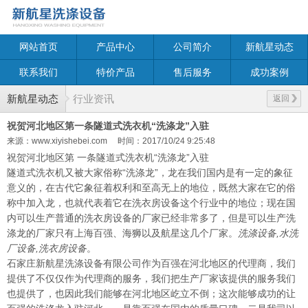
网站首页
产品中心
公司简介
新航星动态
联系我们
特价产品
售后服务
成功案例
新航星动态
行业资讯
返回
祝贺河北地区第一条隧道式洗衣机“洗涤龙”入驻
来源：www.xiyishebei.com
时间：2017/10/24 9:25:48
祝贺河北地区第 一条隧道式洗衣机“洗涤龙”入驻
隧道式洗衣机又被大家俗称“洗涤龙”，龙在我们国内是有一定的象征
意义的，在古代它象征着权利和至高无上的地位，既然大家在它的俗
称中加入龙，也就代表着它在洗衣房设备这个行业中的地位；现在国
内可以生产普通的洗衣房设备的厂家已经非常多了，但是可以生产洗
涤龙的厂家只有上海百强、海狮以及航星这几个厂家。
洗涤设备,水洗
厂设备,洗衣房设备
。
石家庄新航星洗涤设备有限公司作为百强在河北地区的代理商，我们
提供了不仅仅作为代理商的服务，我们把生产厂家该提供的服务我们
也提供了，也因此我们能够在河北地区屹立不倒；这次能够成功的让