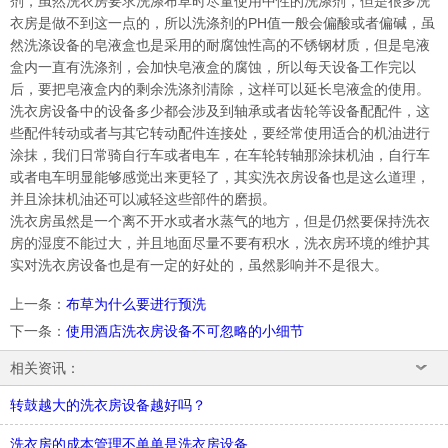
剂，虽然洗衣房要求洗涤布草时尽量使用中性的洗涤剂，但是很多洗
衣房是做不到这一点的，所以洗涤剂的PH值一般会偏酸或者偏碱，虽
然洗涤设备的皂液盒也是采用的耐腐蚀性高的不锈钢材质，但是皂液
盒内一直有洗涤剂，会加快皂液盒的腐蚀，所以每天设备工作完以
后，要把皂液盒内的剩余洗涤剂清除，这样可以延长皂液盒的使用。
洗衣房设备中的设备多少都会涉及到轴承或者齿轮等设备配配件，这
些配件转动或者与其它转动配件连接处，要经常使用适合的机油进行
涂抹，我们日常骑自行车或者电车，在车轮转轴那涂抹机油，自行车
或者电车明显能够感觉出来更轻了，其实洗衣房设备也是这么道理，
并且涂抹机油还可以减轻这些部件的磨损。
洗衣房虽然是一个离不开水或者水蒸气的地方，但是仍然要保持洗衣
房的湿度不能过大，并且地面尽量不要有积水，洗衣房环境的维护其
实对洗衣房设备也是有一定的好处的，虽然影响并不是很大。
上一条
：
布草为什么要进行预洗
下一条
：
使用酒店洗衣房设备不可忽略的小细节
相关资讯：
转鼓越大的洗衣房设备越好吗？
洗衣房的成本管理不单单是洗衣房设备