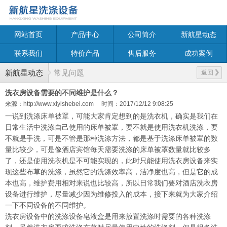
网站首页
产品中心
公司简介
新航星动态
联系我们
特价产品
售后服务
成功案例
新航星动态
常见问题
返回
洗衣房设备需要的不同维护是什么？
来源：http://www.xiyishebei.com
时间：2017/12/12 9:08:25
一说到洗涤床单被罩，可能大家肯定想到的是洗衣机，确实是我们在
日常生活中洗涤自己使用的床单被罩，要不就是使用洗衣机洗涤，要
不就是手洗，可是不管是那种洗涤方法，都是基于洗涤床单被罩的数
量比较少，可是像酒店宾馆每天需要洗涤的床单被罩数量就比较多
了，还是使用洗衣机是不可能实现的，此时只能使用洗衣房设备来实
现这些布草的洗涤，虽然它的洗涤效率高，洁净度也高，但是它的成
本也高，维护费用相对来说也比较高，所以日常我们要对酒店洗衣房
设备进行维护，尽量减少因为维修投入的成本，接下来就为大家介绍
一下不同设备的不同维护。
洗衣房设备中的洗涤设备皂液盒是用来放置洗涤时需要的各种洗涤