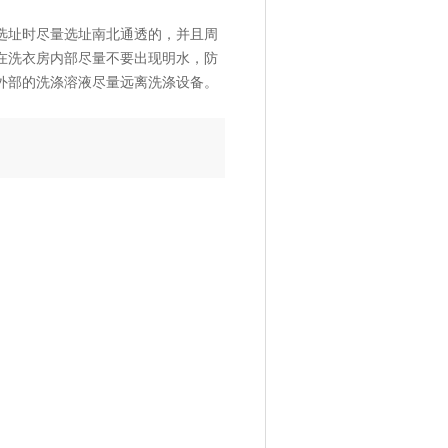
选址时尽量选址南北通透的，并且周
在洗衣房内部尽量不要出现明水，防
外部的洗涤溶液尽量远离
洗涤设备
。