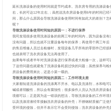
延长洗涤设备的使用时间就是节约成本。
洗衣房专用的洗涤设备
右，长的可达12年左右,；虽然说洗衣房设备使用6年的时间已经
间，那么什么原因会导致
洗涤设备
使用时间有如此大的差别？怎
呢？
导致洗涤设备使用时间短的原因一：不进行保养
我司发现很多使用
洗涤设备
的前两三年的时间内，因为设备没有
没有问题，所以也就不注重设备每年的保养；再使用个两三年后
的售后维修人员过去检修时，发现设备几乎所有的零部件已经损
也就表明了洗衣房设备无法再使用了。
如果每年或者半年对
洗涤设备
进行保养或者大检修一次，这样可
了这些问题也就避免了
洗涤设备
耗损过快的问题；虽然保养与检
房设备的费用来比，还是小菜一碟的。
导致洗涤设备使用时间短的原因二：工作环境太差
大家都知道
洗涤设备
的洗涤离不开水、电以及洗涤剂，水和电可
碱或者弱酸性，所以会有腐蚀性；很多操作人员认为
洗衣房设备
境都可以；正是因为这一错误的想法，导致
洗涤设备
的工作环境
以及洗涤溶液经常接触洗衣房设备的外壳；不锈钢材质被广泛使
受环境的侵蚀，但并不表示它不会受到侵蚀；洗衣房设备的外壳