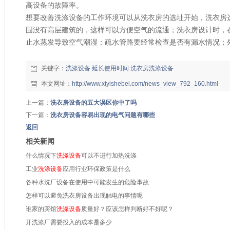
高设备的故障率。
想要改善
洗涤设备
的工作环境可以从洗衣房的选址开始，洗衣房
围没有高层建筑的，这样可以方便空气的流通；洗衣房设计时，
止水蒸发导致空气潮湿；疏水管路要经常检查是否有漏水情况；
关键字：
洗涤设备
延长使用时间
洗衣房洗涤设备
本文网址：
http://www.xiyishebei.com/news_view_792_160.html
上一篇：
洗衣房设备的五大误区你中了吗
下一篇：
洗衣房设备容易出现的电气问题有哪些
返回
相关新闻
什么情况下
洗涤设备
可以不进行加热洗涤
工业
洗涤设备
应用行业环保政策是什么
各种水洗厂设备在使用中可能发生的危险事故
怎样可以避免洗衣房设备出现触电的事情呢
谁家的宾馆
洗涤设备
质量好？应该怎样判断好不好呢？
开洗涤厂需要投入的成本是多少