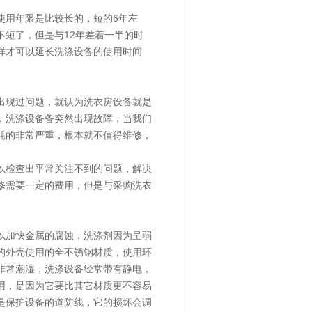
使用年限是比较长的，短的6年左
不短了，但是与12年差着一半的时
样才可以延长
洗涤设备
的使用时间
出现过问题，就认为洗衣房设备就是
，
洗涤设备
备突然出现故障，当我们
耗的非常严重，根本就不值得维修，
以检查出平常关注不到的问题，解决
修需要一定的费用，但是与采购洗衣
以加快金属的腐蚀，洗涤剂因为呈弱
的外壳使用的全不锈钢材质，使用环
非常潮湿，
洗涤设备
经常带有静电，
用，是因为它要比其它材质更不容易
是保护设备的道防线，它的损坏会调