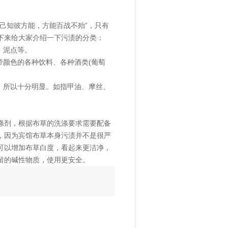
己知彼方能，方能百战不殆”，只有
下来给大家介绍一下污渍的分类：
、泥点等。
带颜色的各种饮料、各种酒类(葡萄
，所以十分明显。如指甲油、摩丝、
涤剂，根据布草的洗涤要求需要配备
，因为宾馆布草本身污渍并不是很严
可以增加布草白度，看起来更洁净，
留的碱性物质，使用更安全。