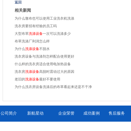
返回
相关新闻
为什么墩布也可以使用工业洗衣机洗涤
洗衣房要招有经验的员工吗
大型布草
洗涤设备
一次可以洗涤多少
布草洗涤厂利润怎么样
为什么
洗涤设备
不脱水
洗衣房设备与洗涤剂怎样配合使用更好
什么样的洗衣房适合使用电加热设备
洗衣房
洗涤设备
高脱时震动过大的原因
老旧的
洗涤设备
最好不要使用
为什么洗衣房设备洗涤后的布草看起来还是不干净
公司简介
新航星动
企业荣誉
成功案例
售后服务