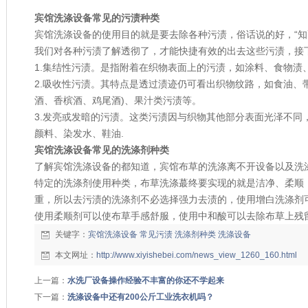
宾馆洗涤设备常见的污渍
种类
宾馆洗涤设备的使用目的就是要去除各种污渍，俗话说的好，“知
我们对各种污渍了解透彻了，才能快捷有效的出去这些污渍，接
1.集结性污渍。是指附着在织物表面上的污渍，如涂料、食物渍
2.吸收性污渍。其特点是透过渍迹仍可看出织物纹路，如食油、
酒、香槟酒、鸡尾酒)、果汁类污渍等。
3.发亮或发暗的污渍。这类污渍因与织物其他部分表面光泽不同
颜料、染发水、鞋油.
宾馆洗涤设备常见的
洗涤剂种类
了解宾馆洗涤设备的都知道，宾馆布草的洗涤离不开设备以及洗
特定的洗涤剂使用种类，布草洗涤蕞终要实现的就是洁净、柔顺
重，所以去污渍的洗涤剂不必选择强力去渍的，使用增白洗涤剂
使用柔顺剂可以使布草手感舒服，使用中和酸可以去除布草上残
关键字：
宾馆洗涤设备
常见污渍
洗涤剂种类
洗涤设备
本文网址：
http://www.xiyishebei.com/news_view_1260_160.html
上一篇：
水洗厂设备操作经验不丰富的你还不学起来
下一篇：
洗涤设备中还有200公斤工业洗衣机吗？