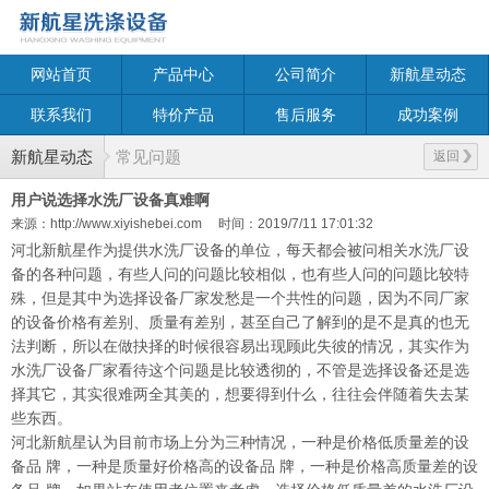
网站首页
产品中心
公司简介
新航星动态
联系我们
特价产品
售后服务
成功案例
新航星动态
常见问题
返回
用户说选择水洗厂设备真难啊
来源：http://www.xiyishebei.com
时间：2019/7/11 17:01:32
河北新航星作为提供水洗厂设备的单位，每天都会被问相关
水洗厂设
备
的各种问题，有些人问的问题比较相似，也有些人问的问题比较特
殊，但是其中为选择设备厂家发愁是一个共性的问题，因为不同厂家
的设备价格有差别、质量有差别，甚至自己了解到的是不是真的也无
法判断，所以在做抉择的时候很容易出现顾此失彼的情况，其实作为
水洗厂设备厂家看待这个问题是比较透彻的，不管是选择设备还是选
择其它，其实很难两全其美的，想要得到什么，往往会伴随着失去某
些东西。
河北新航星认为目前市场上分为三种情况，一种是价格低质量差的设
备品 牌，一种是质量好价格高的设备品 牌，一种是价格高质量差的设