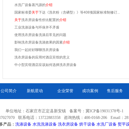
水洗厂设备蒸汽源的
介绍
国家标准委
关于
下达《洗衣粉（含磷型）》等408项国家标准制修订...
关于
洗衣房设备性价比配置的
介绍
工业洗涤设备与环保并不矛盾
使用洗衣房设备洗涤后常见的问题
影响洗衣房设备洗涤效果的因素
介绍
我们一起好好聊聊洗衣房设备
洗衣房设备的应用对酒店宾馆的意义
中小型宾馆酒店应该如何选择洗衣房设备
公司简介
新航星动
企业荣誉
成功案例
售后服务
单位地址：石家庄市正定县新安镇 备案号：
冀ICP备19031378号-1
027070 联系电话：13722883358 咨询热线：400-0168-206 Email：2812
多产品：
洗涤设备
水洗洗涤设备
洗衣房设备
烘干设备
水洗厂设备
熨平