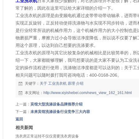
工业洗衣机
日常大家很少接触到，对它的原理并不是很了解，石
常了解的，因此在这里可以给大家详细的介绍一下。
工业洗衣机的原理是由变频电机通过皮带带动带动轴承，进而带
实现正反旋转，正反转动使得洗涤物与水实现不同步转动，进而
是行业经常所说的机械作用力，这个机械作用力的大小控制也是
物磨损严重，摩擦力过小会导致洁净度降低，所以说不仅要了解
用这个原理，以达到自己想要的洗涤要求。
工业洗衣机的原理与其它比较复杂的机械相比是比较简单的，所
绍一下，大家都能够理解，我司想要说的是大家不要认为工业洗
定的操作流程进行使用，洗涤物洁净度都是可以达到的；关于工
相关问题可以随时拨打我司咨询电话：400-0168-206。
关键字：
关于
工业洗衣机
原理
介绍
本文网址：
http://www.xiyishebei.com/news_view_162_161.html
上一篇：
宾馆大型洗涤设备品牌推荐介绍
下一篇：
未来宾馆洗涤设备行业竞争三大内容
返回
相关新闻
洗衣房正常运转不仅仅需要洗衣房设备