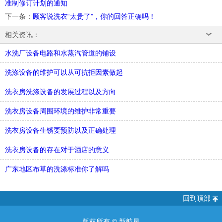
准制修订计划的通知
下一条
：
顾客说洗衣“太贵了”，你的回答正确吗！
相关资讯：
水洗厂设备电路和水蒸汽管道的铺设
洗涤设备的维护可以从可抗拒因素做起
洗衣房洗涤设备的发展过程以及方向
洗衣房设备周围环境的维护非常重要
洗衣房设备生锈要预防以及正确处理
洗衣房设备的存在对于酒店的意义
广东地区布草的洗涤标准你了解吗
回到顶部
版权所有 ©
新航星