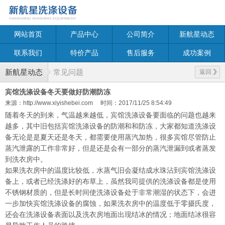
网站首页
产品中心
公司简介
新航星动态
联系我们
特价产品
售后服务
成功案例
新航星动态
常见问题
返回
宾馆洗涤设备冬天要做好防潮防冻
来源：http://www.xiyishebei.com
时间：2017/11/25 8:54:49
随着冬天的到来，气温越来越低，宾馆洗涤设备要面临的问题也越来
越多，其中旧包括宾馆洗涤设备的防潮和和防冻，大家都知道洗涤设
备无论是是夏天还是冬天，都需要使用蒸汽加热，很多宾馆尽管防止
蒸汽泄露的工作非常好，但是还是会有一部分的蒸汽泄漏到或者蒸发
到洗衣房中。
如果洗衣房中的温度比较低，水蒸气旧会凝结成水珠沾到宾馆洗涤设
备上，或者已经洗涤好的布草上，虽然我司提供的洗涤设备都是使用
不锈钢材质的，但是长时间使洗涤设备处于非常潮湿的状态下，会进
一步加快宾馆洗涤设备的腐蚀，如果洗衣房中的温度低于零摄氏度，
还会在洗涤设备表面以及洗衣房地面出现结冰的情况；地面结冰很容