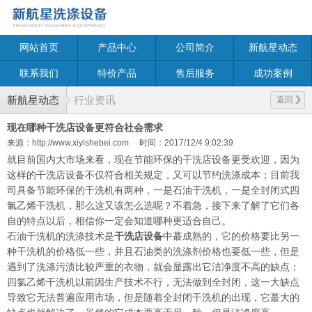
网站首页
产品中心
公司简介
新航星动态
联系我们
特价产品
售后服务
成功案例
新航星动态
行业资讯
返回
现在哪种干洗店设备更符合社会需求
来源：http://www.xiyishebei.com
时间：2017/12/4 9:02:39
就目前国内大市场来看，现在节能环保的干洗店设备更受欢迎，因为
这样的干洗店设备不仅符合相关规定，又可以节约洗涤成本；目前我
司具备节能环保的干洗机有两种，一是石油干洗机，一是全封闭式四
氯乙烯干洗机，那么这又该怎么选呢？不着急，接下来了解了它们各
自的特点以后，相信你一定会知道哪种更适合自己。
石油干洗机的洗涤技术是
干洗店设备
中蕞成熟的，它的价格要比另一
种干洗机的价格低一些，并且石油类的洗涤剂价格也要低一些，但是
遇到了洗涤污渍比较严重的衣物，就会显露出它洁净度不高的缺点；
四氯乙烯干洗机以前因生产技术不行，无法做到全封闭，这一大缺点
导致它无法普遍应用市场，但是随着全封闭干洗机的出现，它
蕞
大的