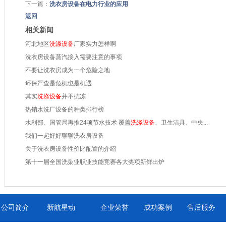
下一篇：
洗衣房设备在电力行业的应用
返回
相关新闻
河北地区
洗涤设备
厂家实力怎样啊
洗衣房设备蒸汽接入需要注意的事项
不要让洗衣房成为一个危险之地
环保严查是危机也是机遇
其实
洗涤设备
并不抗冻
热销水洗厂设备的种类排行榜
水利部、国管局再推24项节水技术 覆盖
洗涤设备
、卫生洁具、中央...
我们一起好好聊聊洗衣房设备
关于洗衣房设备性价比配置的介绍
第十一届全国洗染业职业技能竞赛各大奖项新鲜出炉
公司简介
新航星动
企业荣誉
成功案例
售后服务