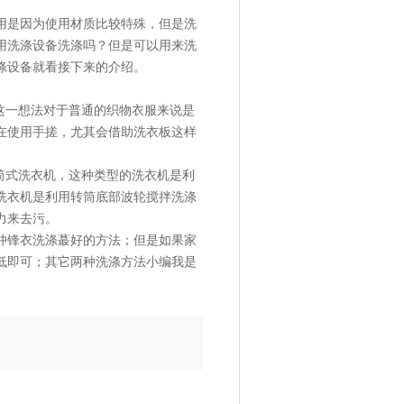
用是因为使用材质比较特殊，但是洗
用洗涤设备洗涤吗？但是可以用来洗
涤设备就看接下来的介绍。
这一想法对于普通的织物衣服来说是
在使用手搓，尤其会借助洗衣板这样
筒式洗衣机，这种类型的洗衣机是利
洗衣机是利用转筒底部波轮搅拌洗涤
力来去污。
冲锋衣洗涤
蕞
好的方法；但是如果家
低即可；其它两种洗涤方法小编我是
备