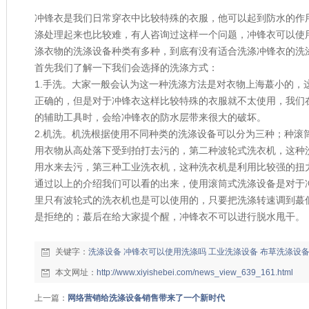
冲锋衣是我们日常穿衣中比较特殊的衣服，他可以起到防水的作
涤处理起来也比较难，有人咨询过这样一个问题
，
冲锋衣可以使
涤衣物的洗涤设备种类有多种
，到底有没有适合洗涤冲锋衣的洗
首先我们了解一下我们会选择的洗涤方式：
1.手洗。大家一般会认为这一种洗涤方法是对衣物上海蕞小的，
正确的，但是对于冲锋衣这样比较特殊的衣服就不太使用，我们
的辅助工具时，会给冲锋衣的防水层带来很大的破坏。
2.机洗。机洗根据使用不同种类的洗涤设备可以分为三种；种滚
用衣物从高处落下受到拍打去污的，第二种波轮式洗衣机，这种
用水来去污，第三种工业洗衣机，这种洗衣机是利用比较强的扭
通过以上的介绍我们可以看的出来，使用滚筒式洗涤设备是对于
里只有波轮式的洗衣机也是可以使用的，只要把洗涤转速调到
蕞
是拒绝的；
蕞
后在给大家提个醒，冲锋衣不可以进行脱水甩干。
关键字：
洗涤设备
冲锋衣可以使用洗涤吗
工业洗涤设备
布草洗涤设
本文网址：
http://www.xiyishebei.com/news_view_639_161.html
上一篇：
网络营销给洗涤设备销售带来了一个新时代