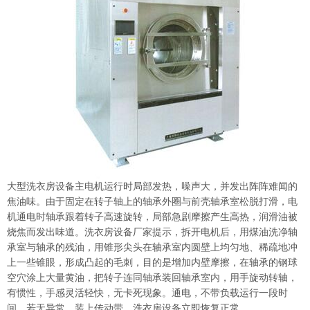
大型洗衣房设备主电机运行时局部发热，噪声大，并发出阵阵难闻的
焦油味。由于固定在转子轴上的轴承外圈与前壳轴承室松脱打滑，电
机通电时轴承跟着转子高速旋转，局部急剧摩擦产生高热，润滑油被
烧焦而发出味道。洗衣房设备厂家提示，拆开电机后，用煤油洗净轴
承室与轴承的残油，用锥形尖头在轴承室内圆壁上均匀地、稀疏地冲
上一些锥眼，形成凸起的毛刺，目的是增加内壁摩擦，在轴承的钢球
空穴涂上大量黄油，把转子连同轴承装回轴承室内，用手旋动转轴，
有惯性，手感灵活轻快，无卡死现象。通电，不带负载运行一段时
间，若无异常，装上传动带，洗衣房设备立即恢复正常。