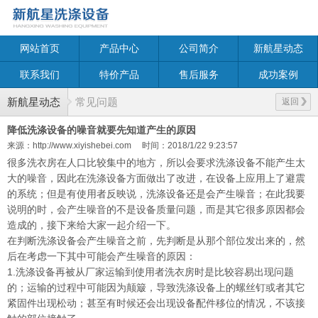
网站首页
产品中心
公司简介
新航星动态
联系我们
特价产品
售后服务
成功案例
新航星动态
常见问题
返回
降低洗涤设备的噪音就要先知道产生的原因
来源：http://www.xiyishebei.com
时间：2018/1/22 9:23:57
很多洗衣房在人口比较集中的地方，所以会要求洗涤设备不能产生太
大的噪音，因此在洗涤设备方面做出了改进，在设备上应用上了避震
的系统；但是有使用者反映说，洗涤设备还是会产生噪音；在此我要
说明的时，会产生噪音的不是设备质量问题，而是其它很多原因都会
造成的，接下来给大家一起介绍一下。
在判断洗涤设备会产生噪音之前，先判断是从那个部位发出来的，然
后在考虑一下其中可能会产生噪音的原因：
1.洗涤设备再被从厂家运输到使用者洗衣房时是比较容易出现问题
的；运输的过程中可能因为颠簸，导致洗涤设备上的螺丝钉或者其它
紧固件出现松动；甚至有时候还会出现设备配件移位的情况，不该接