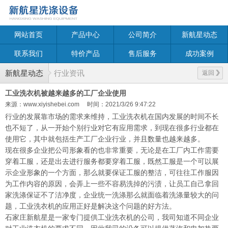
网站首页
产品中心
公司简介
新航星动态
联系我们
特价产品
售后服务
成功案例
新航星动态
行业资讯
返回
工业洗衣机被越来越多的工厂企业使用
来源：www.xiyishebei.com
时间：2021/3/26 9:47:22
行业的发展靠市场的需求来维持，工业洗衣机在国内发展的时间不长
也不短了，从一开始个别行业对它有应用需求，到现在很多行业都在
使用它，其中就包括生产工厂企业行业，并且数量也越来越多。
现在很多企业把公司形象看的也非常重要，无论是在工厂内工作需要
穿着工服，还是出去进行服务都要穿着工服，既然工服是一个可以展
示企业形象的一个方面，那么就要保证工服的整洁，可往往工作服因
为工作内容的原因，会弄上一些不容易洗掉的污渍，让员工自己拿回
家洗涤保证不了洁净度，企业统一洗涤那么就面临着洗涤量较大的问
题，工业洗衣机的应用正好是解决这个问题的好方法。
石家庄新航星是一家专门提供工业洗衣机的公司，我司知道不同企业