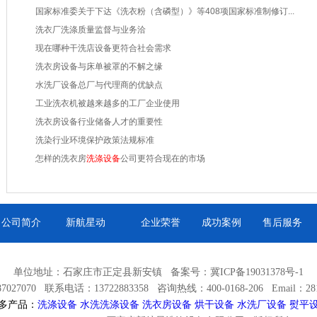
国家标准委关于下达《洗衣粉（含磷型）》等408项国家标准制修订...
洗衣厂洗涤质量监督与业务洽
现在哪种干洗店设备更符合社会需求
洗衣房设备与床单被罩的不解之缘
水洗厂设备总厂与代理商的优缺点
工业洗衣机被越来越多的工厂企业使用
洗衣房设备行业储备人才的重要性
洗染行业环境保护政策法规标准
怎样的洗衣房
洗涤设备
公司更符合现在的市场
公司简介
新航星动
企业荣誉
成功案例
售后服务
单位地址：石家庄市正定县新安镇 备案号：
冀ICP备19031378号-1
027070 联系电话：13722883358 咨询热线：400-0168-206 Email：2812
多产品：
洗涤设备
水洗洗涤设备
洗衣房设备
烘干设备
水洗厂设备
熨平